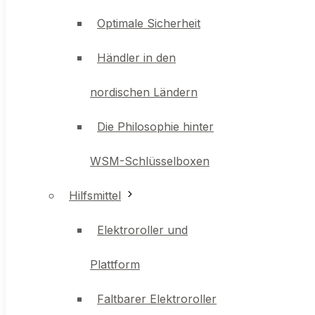
Händler in den
Optimale Sicherheit
nordischen Ländern
Händler in den
Die Philosophie hinter
nordischen Ländern
WSM-Schlüsselboxen
Die Philosophie hinter
Hilfsmittel
WSM-Schlüsselboxen
Elektroroller und
Hilfsmittel
Plattform
Elektroroller und
Faltbarer Elektroroller
Plattform
und Plattform für
Faltbarer Elektroroller