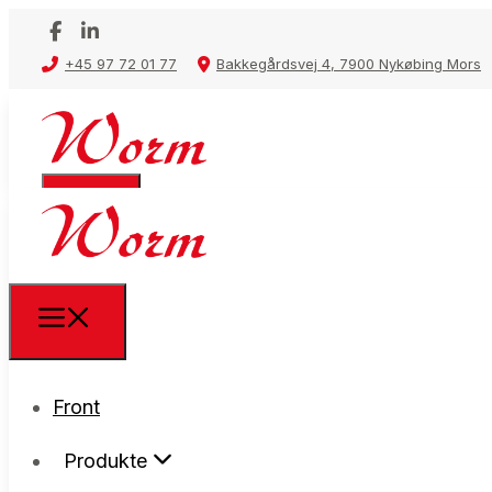
+45 97 72 01 77
Bakkegårdsvej 4, 7900 Nykøbing Mors
Front
Front
Produkte
Produkte
Schlüsselkasten und