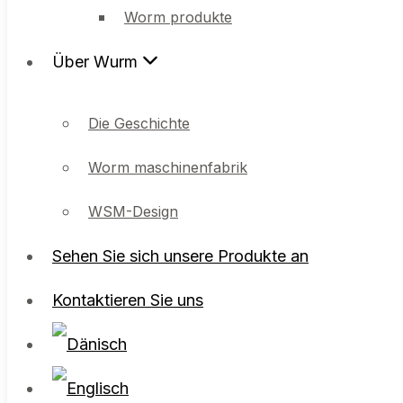
Worm produkte
Über Wurm
Über Wurm
Die Geschichte
Worm maschinenfabrik
Die Geschichte
WSM-Design
Worm maschinenfabrik
WSM-Design
Sehen Sie sich unsere Produkte an
Kontaktieren Sie uns
Sehen Sie sich unsere Produkte an
Kontaktieren Sie uns