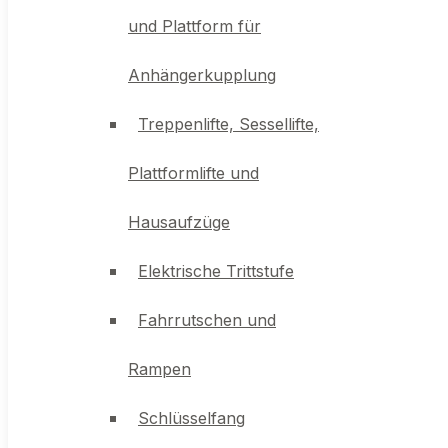
Anhängerkupplung
und Plattform für
Treppenlifte, Sessellifte,
Anhängerkupplung
Plattformlifte und
Treppenlifte, Sessellifte,
Hausaufzüge
Plattformlifte und
Elektrische Trittstufe
Hausaufzüge
Fahrrutschen und
Elektrische Trittstufe
Rampen
Fahrrutschen und
Schlüsselfang
Rampen
Worm produkte
Schlüsselfang