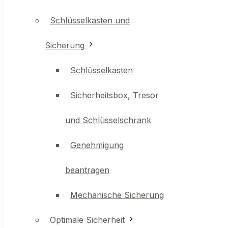
Sicherung
Schlüsselkasten und
Schlüsselkasten
Sicherung
Sicherheitsbox, Tresor
Schlüsselkasten
und Schlüsselschrank
Sicherheitsbox, Tresor
Genehmigung beantragen
und Schlüsselschrank
Genehmigung
Mechanische Sicherung
beantragen
Optimale Sicherheit
Mechanische Sicherung
Optimale Sicherheit
Optimale Sicherheit