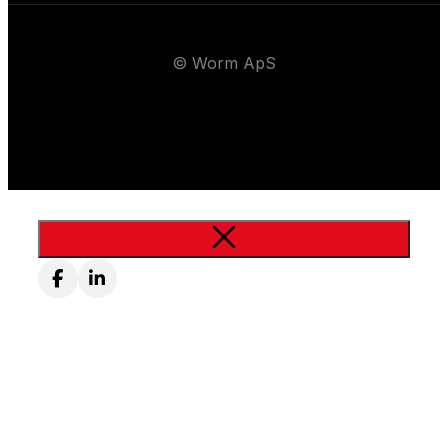
© Worm ApS