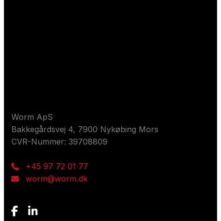
Kontaktieren Sie uns
Worm ApS
Bakkegårdsvej 4, 7900 Nykøbing Mors
CVR-Nummer: 39708809
+45 97 72 01 77
worm@worm.dk