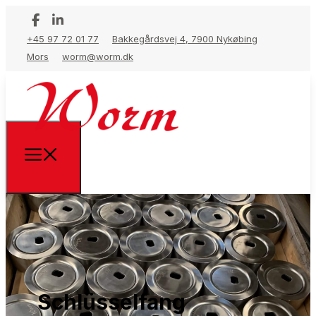
+45 97 72 01 77
Bakkegårdsvej 4, 7900 Nykøbing
Mors
worm@worm.dk
Schlüsselfang