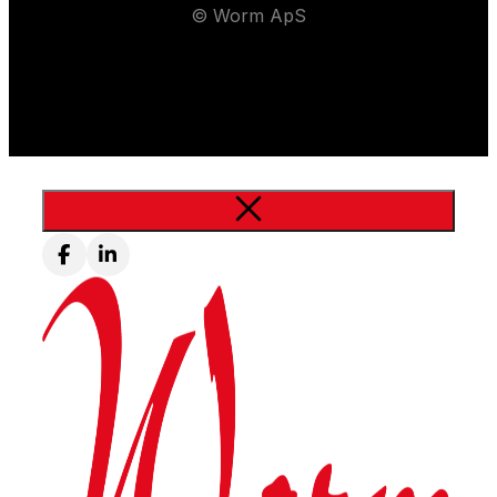
© Worm ApS