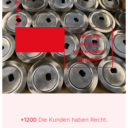
Faire Preise
Zufriedenheitsgarantie
Immer kostenlose Angebote
Angebot innerhalb von 48 Stunden
+45 97 72 01
Holen Sie
77
sich ein
kostenloses
Angebot
+1200
Die Kunden haben Recht.