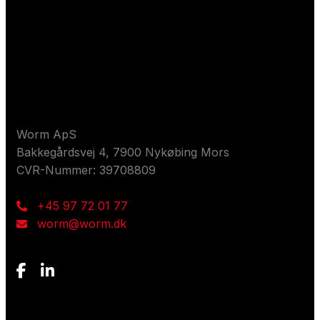
Kontaktieren Sie uns
Worm ApS
Bakkegårdsvej 4, 7900 Nykøbing Mors
CVR-Nummer: 39708809
+45 97 72 01 77
worm@worm.dk