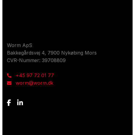
Kontaktieren Sie uns
Worm ApS
Bakkegårdsvej 4, 7900 Nykøbing Mors
CVR-Nummer: 39708809
+45 97 72 01 77
worm@worm.dk
Wonach suchst du?